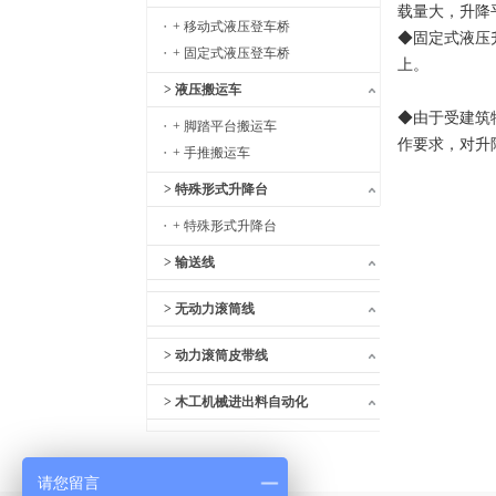
载量大，升降
+ 移动式液压登车桥
◆固定式液压
+ 固定式液压登车桥
上。
> 液压搬运车
◆由于受建筑
+ 脚踏平台搬运车
作要求，对升
+ 手推搬运车
> 特殊形式升降台
+ 特殊形式升降台
> 输送线
> 无动力滚筒线
> 动力滚筒皮带线
> 木工机械进出料自动化
请您留言