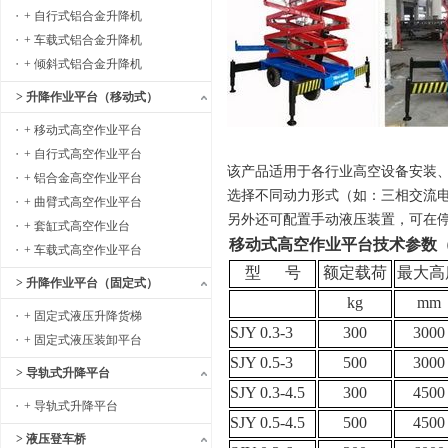
+ 自行式铝合金升降机
+ 车载式铝合金升降机
+ 倾斜式铝合金升降机
> 升降作业平台（移动式）
+ 移动式高空作业平台
+ 自行式高空作业平台
该产品适用于各行业高空设备安装
+ 铝合金高空作业平台
选择不同动力形式（如：三相交流
+ 曲臂式高空作业平台
另外还可配置手动液压装置，可在
+ 套缸式高空作业台
移动式高空作业平台技术参数
+ 车载式高空作业平台
型 号
额定载荷
最大高
> 升降作业平台（固定式）
kg
mm
+ 固定式液压升降货梯
SJY 0.3-3
300
3000
+ 固定式液压装卸平台
SJY 0.5-3
500
3000
> 导轨式升降平台
SJY 0.3-4.5
300
4500
+ 导轨式升降平台
SJY 0.5-4.5
500
4500
> 液压登车桥