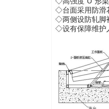
◇高强度“U”
◇台面采用防滑
◇两侧设防轧脚
◇设有保障维护