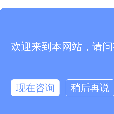
欢迎来到本网站，请问
现在咨询
稍后再说