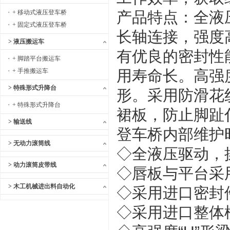
+ 移动式液压登车桥
产品特点：全液
+ 固定式液压登车桥
长轴连接，强度
> 液压搬运车
有优良的密封性
+ 脚踏平台搬运车
+ 手推搬运车
用寿命长。高强
> 特殊形式升降台
形。采用防滑花
+ 特殊形式升降台
裙板，防止脚趾
> 输送线
登车桥内部维护
> 无动力滚筒线
◇全液压驱动，
> 动力滚筒皮带线
◇唇板与平台采
> 木工机械进出料自动化
◇采用进口密封
◇采用进口整体