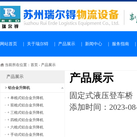
网站首页
｜
关于瑞尔锝
｜
产品展示
｜
新闻中心
｜
服务指南
当前所在位置：
首页
-
产品展示
产品展示
产品展示
> 铝合金升降机
固定式液压登车桥
+ 单桅式铝合金升降机
添加时间：2023-08-1
+ 双桅式铝合金升降机
+ 三桅式铝合金升降机
+ 四桅式铝合金升降机
+ 六桅式铝合金升降机
+ 手动式铝合金升降机