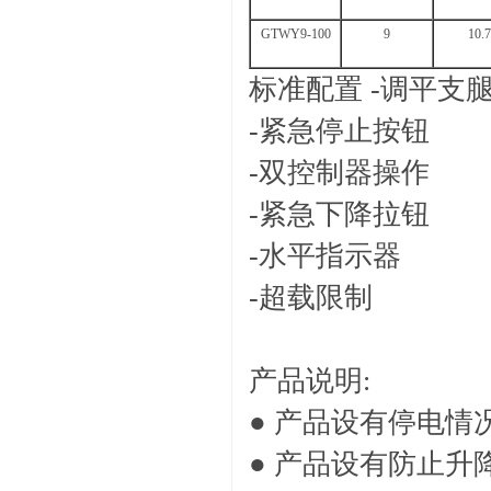
GTWY9-100
9
10.7
标准配置 -调平支
-紧急停止按钮
-双控制器操作
-紧急下降拉钮
-水平指示器
-超载限制
产品说明:
● 产品设有停电情
● 产品设有防止升