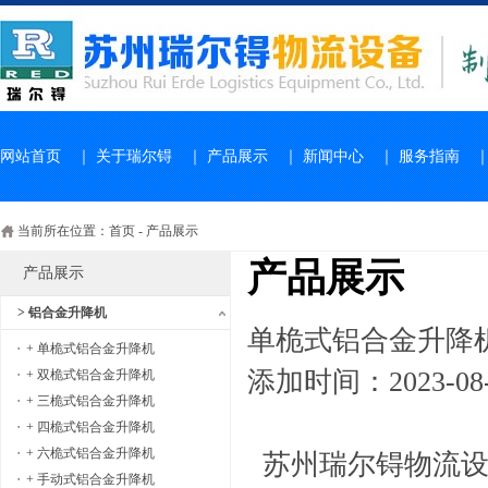
网站首页
｜
关于瑞尔锝
｜
产品展示
｜
新闻中心
｜
服务指南
当前所在位置：
首页
-
产品展示
产品展示
产品展示
> 铝合金升降机
单桅式铝合金升降
+ 单桅式铝合金升降机
添加时间：2023-08-1
+ 双桅式铝合金升降机
+ 三桅式铝合金升降机
+ 四桅式铝合金升降机
+ 六桅式铝合金升降机
苏州瑞尔锝物流设
+ 手动式铝合金升降机