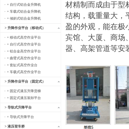
材精制而成由于型
+ 自行式铝合金升降机
+ 车载式铝合金升降机
结构，载重量大，
+ 倾斜式铝合金升降机
盈的外观，能在极
> 升降作业平台（移动式）
宾馆、大厦、商场
+ 移动式高空作业平台
+ 自行式高空作业平台
器、高架管道等安
+ 铝合金高空作业平台
+ 曲臂式高空作业平台
+ 套缸式高空作业台
+ 车载式高空作业平台
> 升降作业平台（固定式）
+ 固定式液压升降货梯
+ 固定式液压装卸平台
> 导轨式升降平台
+ 导轨式升降平台
> 液压登车桥