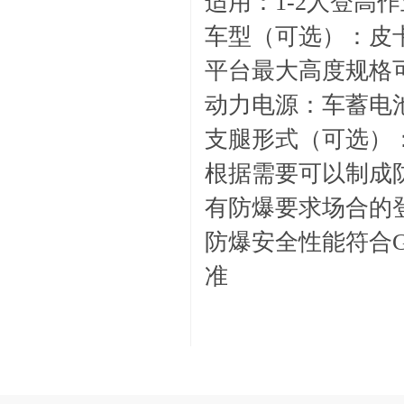
适用：1-2人登高作
车型（可选）：皮
平台最大高度规格可
动力电源：车蓄电
支腿形式（可选）
根据需要可以制成
有防爆要求场合的
防爆安全性能符合GB383
准