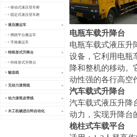
+ 移动式液压登车桥
+ 固定式液压登车桥
> 液压搬运车
电瓶车载升降台
+ 脚踏平台搬运车
+ 手推搬运车
电瓶车载式液压升
> 特殊形式升降台
设备，它利用电瓶
+ 特殊形式升降台
降和整机的移动。
> 输送线
动性强的各行高空
> 无动力滚筒线
汽车载式升降台
> 动力滚筒皮带线
汽车载式液压升降
> 木工机械进出料自动化
动力，实现升降台
桅柱式车载平台