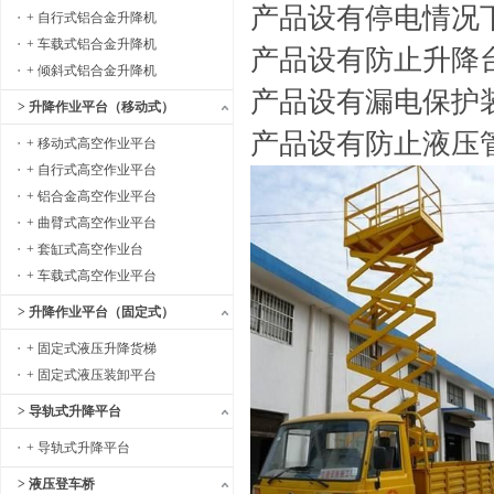
产品设有停电情况
+ 自行式铝合金升降机
+ 车载式铝合金升降机
产品设有防止升降
+ 倾斜式铝合金升降机
产品设有漏电保护
> 升降作业平台（移动式）
产品设有防止液压
+ 移动式高空作业平台
+ 自行式高空作业平台
+ 铝合金高空作业平台
+ 曲臂式高空作业平台
+ 套缸式高空作业台
+ 车载式高空作业平台
> 升降作业平台（固定式）
+ 固定式液压升降货梯
+ 固定式液压装卸平台
> 导轨式升降平台
+ 导轨式升降平台
> 液压登车桥