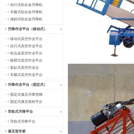
+ 自行式铝合金升降机
+ 车载式铝合金升降机
+ 倾斜式铝合金升降机
> 升降作业平台（移动式）
+ 移动式高空作业平台
+ 自行式高空作业平台
+ 铝合金高空作业平台
+ 曲臂式高空作业平台
+ 套缸式高空作业台
+ 车载式高空作业平台
> 升降作业平台（固定式）
+ 固定式液压升降货梯
+ 固定式液压装卸平台
> 导轨式升降平台
+ 导轨式升降平台
> 液压登车桥