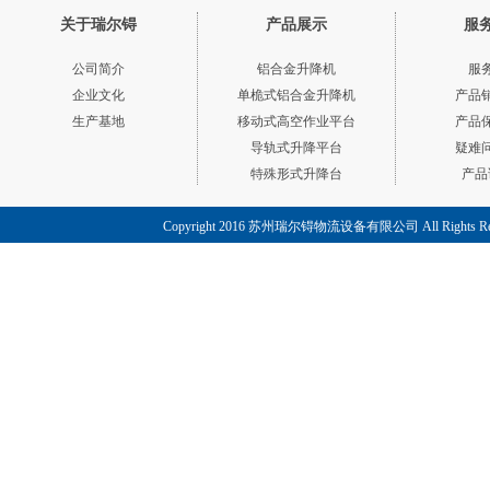
关于瑞尔锝
产品展示
服
公司简介
铝合金升降机
服
企业文化
单桅式铝合金升降机
产品
生产基地
移动式高空作业平台
产品
导轨式升降平台
疑难
特殊形式升降台
产品
脚踏平台搬运车
Copyright 2016 苏州瑞尔锝物流设备有限公司 All Rights R
移动式液压登车桥
固定式液压升降货梯
升降作业平台（移动式）
双桅式铝合金升降机
自行式高空作业平台
手推搬运车
固定式液压登车桥
固定式液压装卸平台
升降作业平台（固定式）
三桅式铝合金升降机
铝合金高空作业平台