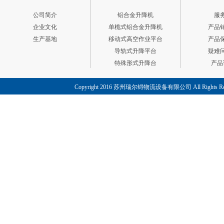
公司简介
铝合金升降机
服
企业文化
单桅式铝合金升降机
产品
生产基地
移动式高空作业平台
产品
导轨式升降平台
疑难
特殊形式升降台
产品
脚踏平台搬运车
Copyright 2016 苏州瑞尔锝物流设备有限公司 All Rights R
移动式液压登车桥
固定式液压升降货梯
升降作业平台（移动式）
双桅式铝合金升降机
自行式高空作业平台
手推搬运车
固定式液压登车桥
固定式液压装卸平台
升降作业平台（固定式）
三桅式铝合金升降机
铝合金高空作业平台
导轨式升降平台