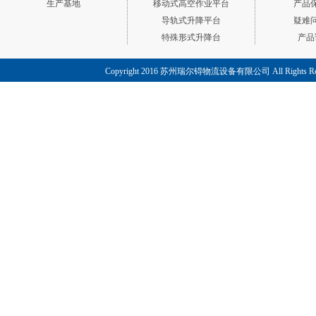
生产基地
移动式高空作业平台
产品
导轨式升降平台
疑难
特殊形式升降台
产品
脚踏平台搬运车
Copyright 2016 苏州瑞尔锝物流设备有限公司 All Rights R
移动式液压登车桥
固定式液压升降货梯
升降作业平台（移动式）
双桅式铝合金升降机
自行式高空作业平台
手推搬运车
固定式液压登车桥
固定式液压装卸平台
升降作业平台（固定式）
三桅式铝合金升降机
铝合金高空作业平台
导轨式升降平台
四桅式铝合金升降机
曲臂式高空作业平台
液压登车桥