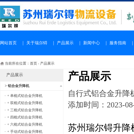
网站首页
｜
关于瑞尔锝
｜
产品展示
｜
新闻中心
｜
服务指南
当前所在位置：
首页
-
产品展示
产品展示
产品展示
> 铝合金升降机
自行式铝合金升降
+ 单桅式铝合金升降机
添加时间：2023-08-1
+ 双桅式铝合金升降机
+ 三桅式铝合金升降机
+ 四桅式铝合金升降机
+ 六桅式铝合金升降机
苏州瑞尔锝升降
+ 手动式铝合金升降机