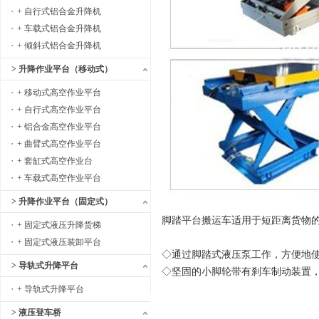
+ 自行式铝合金升降机
+ 车载式铝合金升降机
+ 倾斜式铝合金升降机
> 升降作业平台（移动式）
+ 移动式高空作业平台
+ 自行式高空作业平台
+ 铝合金高空作业平台
+ 曲臂式高空作业平台
+ 套缸式高空作业台
+ 车载式高空作业平台
> 升降作业平台（固定式）
脚踏平台搬运车适用于短距离货物
+ 固定式液压升降货梯
+ 固定式液压装卸平台
◇通过脚踏式液压泵工作，方便地
> 导轨式升降平台
◇坚固的小脚轮带有刹车制动装置
+ 导轨式升降平台
> 液压登车桥