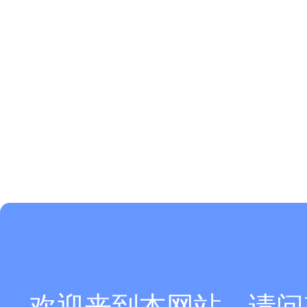
欢迎来到本网站，请问