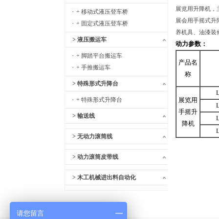
展览用升降机，
+ 移动式液压登车桥
展会用手摇式升
+ 固定式液压登车桥
养机具、油漆装
> 液压搬运车
动力参数：
+ 脚踏平台搬运车
产品名
+ 手推搬运车
称
> 特殊形式升降台
+ 特殊形式升降台
展览用
手摇升
> 输送线
降机
> 无动力滚筒线
> 动力滚筒皮带线
> 木工机械进出料自动化
请您留言