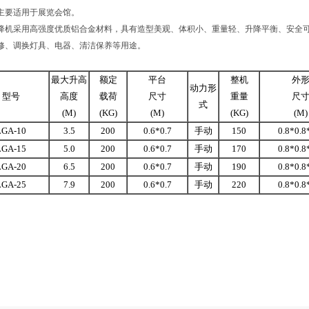
主要适用于展览会馆。
降机采用高强度优质铝合金材料，具有造型美观、体积小、重量轻、升降平衡、安全
修、调换灯具、电器、清洁保养等用途。
最大升高
额定
平台
整机
外
动力形
型号
高度
载荷
尺寸
重量
尺
式
(M)
(KG)
(M)
(KG)
(M)
LGA-10
3.5
200
0.6*0.7
手动
150
0.8*0.8
LGA-15
5.0
200
0.6*0.7
手动
170
0.8*0.8
LGA-20
6.5
200
0.6*0.7
手动
190
0.8*0.8
LGA-25
7.9
200
0.6*0.7
手动
220
0.8*0.8