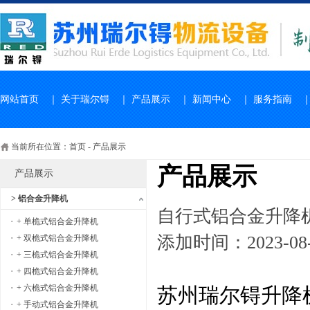
网站首页
｜
关于瑞尔锝
｜
产品展示
｜
新闻中心
｜
服务指南
当前所在位置：
首页
-
产品展示
产品展示
产品展示
> 铝合金升降机
自行式铝合金升降
+ 单桅式铝合金升降机
添加时间：2023-08-1
+ 双桅式铝合金升降机
+ 三桅式铝合金升降机
+ 四桅式铝合金升降机
+ 六桅式铝合金升降机
苏州瑞尔锝升降
+ 手动式铝合金升降机