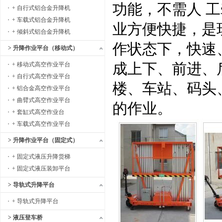
功能，不需人 
+ 自行式铝合金升降机
+ 车载式铝合金升降机
业方便快捷，是
+ 倾斜式铝合金升降机
作状态下，快速
> 升降作业平台（移动式）
成上下、前进、
+ 移动式高空作业平台
+ 自行式高空作业平台
楼、车站、码头
+ 铝合金高空作业平台
+ 曲臂式高空作业平台
的作业。
+ 套缸式高空作业台
+ 车载式高空作业平台
> 升降作业平台（固定式）
+ 固定式液压升降货梯
+ 固定式液压装卸平台
> 导轨式升降平台
+ 导轨式升降平台
> 液压登车桥