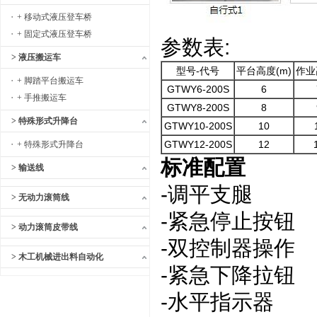
+ 移动式液压登车桥
+ 固定式液压登车桥
参数表:
> 液压搬运车
型号-代号
平台高度(m)
作业
+ 脚踏平台搬运车
GTWY6-200S
6
+ 手推搬运车
GTWY8-200S
8
> 特殊形式升降台
GTWY10-200S
10
GTWY12-200S
12
+ 特殊形式升降台
标准配置
> 输送线
-调平支腿
> 无动力滚筒线
-紧急停止按钮
> 动力滚筒皮带线
-双控制器操作
> 木工机械进出料自动化
-紧急下降拉钮
-水平指示器